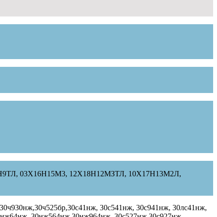
2Х18Н9ТЛ, 03Х16Н15М3, 12Х18Н12МЗТЛ, 10Х17Н13М2Л,
, 30ч930нж,30ч525бр,30с41нж, 30с541нж, 30с941нж, 30лс41нж,
30нж64нж, 30нж564нж,30нж964нж, 30с527нж,30с927нж,