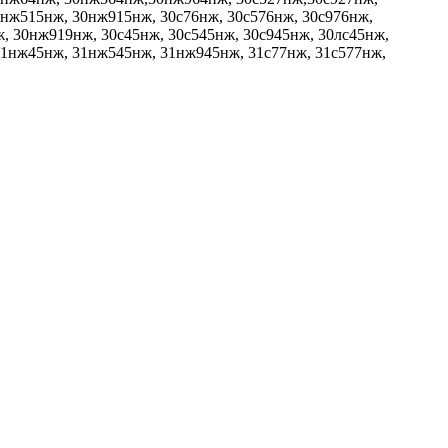
0нж515нж, 30нж915нж, 30с76нж, 30с576нж, 30с976нж,
, 30нж919нж, 30с45нж, 30с545нж, 30с945нж, 30лс45нж,
31нж45нж, 31нж545нж, 31нж945нж, 31с77нж, 31с577нж,