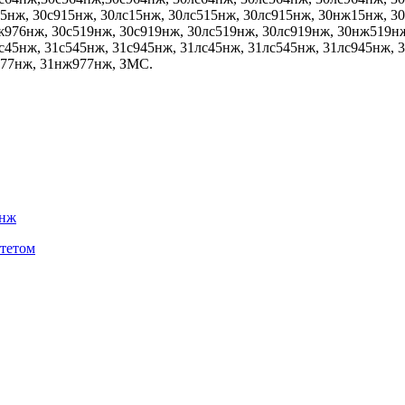
5нж, 30с915нж, 30лс15нж, 30лс515нж, 30лс915нж, 30нж15нж, 3
976нж, 30с519нж, 30с919нж, 30лс519нж, 30лс919нж, 30нж519нж
с45нж, 31с545нж, 31с945нж, 31лс45нж, 31лс545нж, 31лс945нж, 
577нж, 31нж977нж, ЗМС.