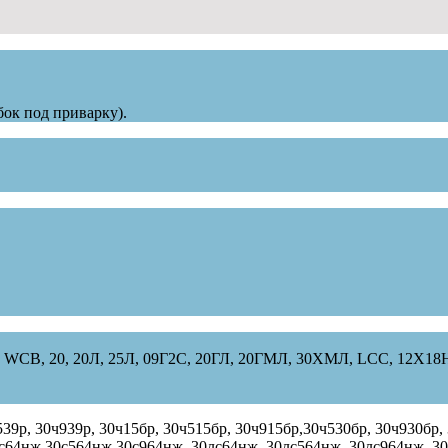
бок под приварку).
али: WCB, 20, 20Л, 25Л, 09Г2С, 20ГЛ, 20ГМЛ, 30ХМЛ, LCC, 1
539р, 30ч939р, 30ч15бр, 30ч515бр, 30ч915бр,30ч530бр, 30ч930бр
с64нж,30с564нж,30с964нж, 30лс64нж, 30лс564нж, 30лс964нж, 