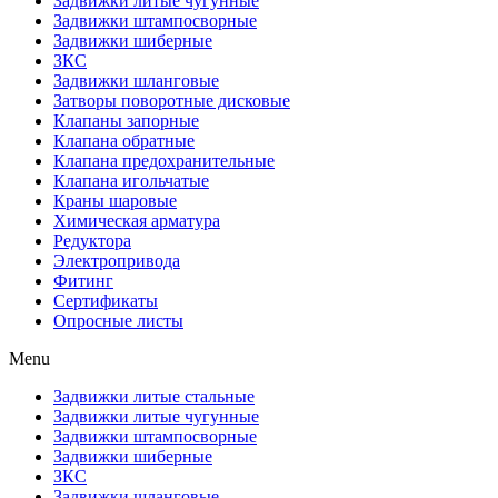
Задвижки литые чугунные
Задвижки штампосворные
Задвижки шиберные
ЗКС
Задвижки шланговые
Затворы поворотные дисковые
Клапаны запорные
Клапана обратные
Клапана предохранительные
Клапана игольчатые
Краны шаровые
Химическая арматура
Редуктора
Электропривода
Фитинг
Сертификаты
Опросные листы
Menu
Задвижки литые стальные
Задвижки литые чугунные
Задвижки штампосворные
Задвижки шиберные
ЗКС
Задвижки шланговые