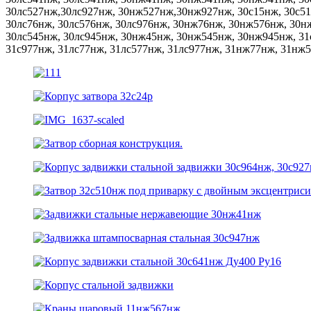
30лс527нж,30лс927нж, 30нж527нж,30нж927нж, 30с15нж, 30с51
30лс76нж, 30лс576нж, 30лс976нж, 30нж76нж, 30нж576нж, 30нж
30лс545нж, 30лс945нж, 30нж45нж, 30нж545нж, 30нж945нж, 31
31с977нж, 31лс77нж, 31лс577нж, 31лс977нж, 31нж77нж, 31нж