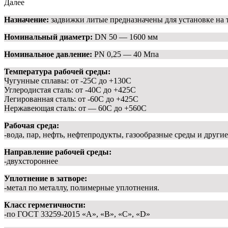
Далее
Назначение:
задвижки литые предназначены для установке на т
Номинальный диаметр:
DN 50 — 1600 мм
Номинальное давление:
PN 0,25 — 40 Мпа
Температура рабочей среды:
Чугунные сплавы: от -25С до +130С
Углеродистая сталь: от -40С до +425С
Легированная сталь: от -60С до +425С
Нержавеющая сталь: от — 60С до +560С
Рабочая среда:
-вода, пар, нефть, нефтепродукты, газообразные среды и дру
Направление рабочей среды:
-двухстороннее
Уплотнение в затворе:
-метал по металлу, полимерные уплотнения.
Класс герметичности:
-по ГОСТ 33259-2015 «А», «В», «С», «D»